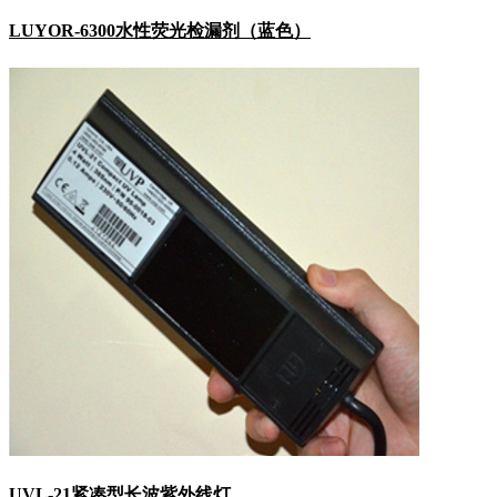
LUYOR-6300水性荧光检漏剂（蓝色）
UVL-21紧凑型长波紫外线灯