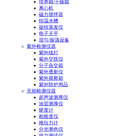
培养箱/干燥箱
离心机
磁力搅拌器
恒温水槽
旋转蒸发仪
电子天平
混匀/振荡设备
紫外检测仪器
紫外线灯
紫外交联仪
分子杂交箱
紫外透射仪
紫外观察箱
紫外防护用品
无损检测仪器
超声波测厚仪
涂层测厚仪
硬度计
粗糙度仪
推拉力计
分光测色仪
扭力测试仪