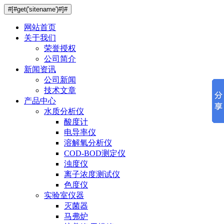
#[#get('sitename')#]#
网站首页
关于我们
荣誉授权
公司简介
新闻资讯
公司新闻
技术文章
产品中心
水质分析仪
酸度计
电导率仪
溶解氧分析仪
COD-BOD测定仪
浊度仪
离子浓度测试仪
色度仪
实验室仪器
灭菌器
马弗炉