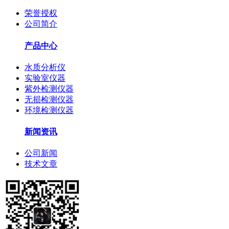
荣誉授权
公司简介
产品中心
水质分析仪
实验室仪器
紫外检测仪器
无损检测仪器
环境检测仪器
新闻资讯
公司新闻
技术文章